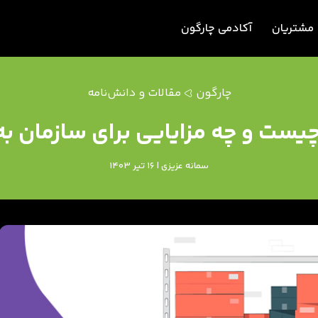
مشتریان
آکادمی چارگون
چارگون
مقالات و دانش‌نامه
یست و چه مزایایی برای سازمان به
سمانه عزیزی | 16 تیر 1403