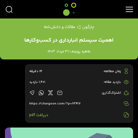
چارگون
مقالات و دانش‌نامه
اهمیت سیستم انبارداری در کسب‌وکارها
طاهره پورجم | 31 مرداد 1403
زمان مطالعه:
14 دقیقه
بازدید مقاله:
1,401 بازدید
اشتراک‌گذاری:
https://chargoon.com/?p=62417
دریافت pdf