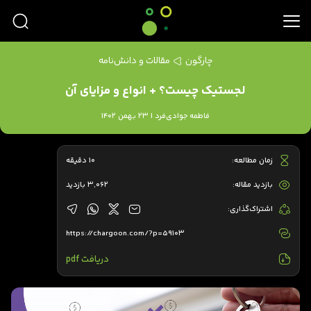
چارگون
مقالات و دانش‌نامه
لجستیک چیست؟ + انواع و مزایای آن
فاطمه جوادی‌فرد | 23 بهمن 1402
زمان مطالعه:
10 دقیقه
بازدید مقاله:
3,062 بازدید
اشتراک‌گذاری:
https://chargoon.com/?p=59103
دریافت pdf