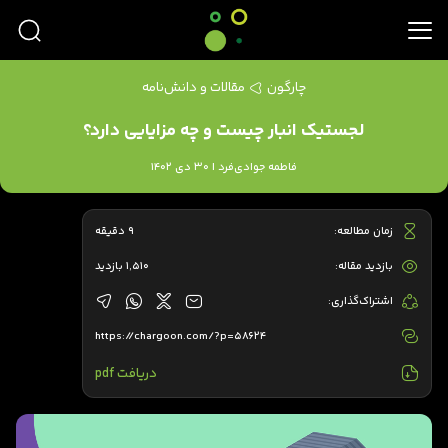
چارگون
مقالات و دانش‌نامه
لجستیک انبار چیست و چه مزایایی دارد؟
فاطمه جوادی‌فرد | 30 دی 1402
زمان مطالعه:
9 دقیقه
بازدید مقاله:
1,510 بازدید
اشتراک‌گذاری:
https://chargoon.com/?p=58624
دریافت pdf