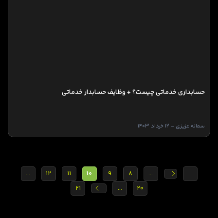
حسابداری خدماتی چیست؟ + وظایف حسابدار خدماتی
سمانه عزیزی - 12 خرداد 1403
...
12
11
10
9
8
...
21
...
20