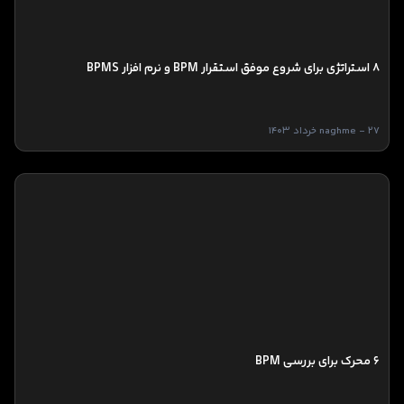
۸ استراتژی برای شروع موفق استقرار BPM و نرم افزار BPMS
naghme - 27 خرداد 1403
6 محرک برای بررسی BPM