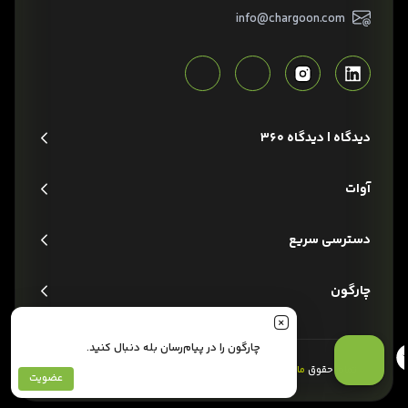
info@chargoon.com
دیدگاه | دیدگاه 360
آوات
دسترسی سریع
چارگون
چارگون را در پیام‌رسان بله دنبال کنید.
تمام حقوق
مادی و معنوی
این وبسایت متعلق به شرکت
چارگون
است.
عضویت