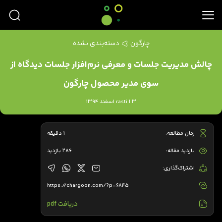
چارگون
دسته‌بندی نشده
چالش مدیریت جلسات و معرفی نرم‌افزار جلسات دیدگاه از
سوی مدیر محصول چارگون
rasti | 3 اسفند 1394
زمان مطالعه:
1 دقیقه
بازدید مقاله:
286 بازدید
اشتراک‌گذاری:
https://chargoon.com/?p=6845
دریافت pdf