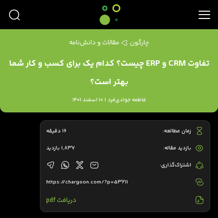
چارگون
مقالات و دانش‌نامه
تفاوت CRM و ERP چیست؟ کدام یک برای کسب و کار شما
بهتر است؟
فاطمه جوادی‌فرد | 10 اسفند 1401
زمان مطالعه:
16 دقیقه
بازدید مقاله:
1,837 بازدید
اشتراک‌گذاری:
https://chargoon.com/?p=53211
دریافت pdf