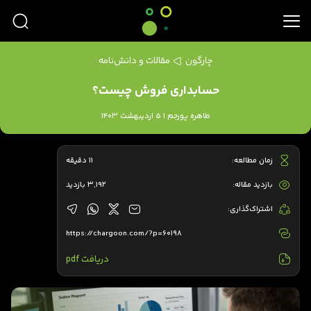
چارگون
مقالات و دانش‌نامه
حسابداری فروش چیست؟
طاهره پورجم | 5 اردیبهشت 1403
زمان مطالعه:
11 دقیقه
بازدید مقاله:
3,192 بازدید
اشتراک‌گذاری:
https://chargoon.com/?p=60198
دریافت pdf