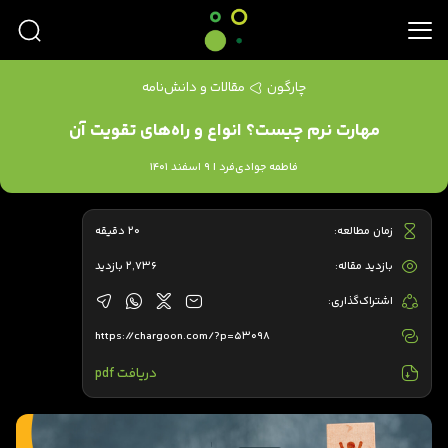
چارگون
مقالات و دانش‌نامه
مهارت نرم چیست؟ انواع و راه‌های تقویت آن
فاطمه جوادی‌فرد | 9 اسفند 1401
زمان مطالعه:
20 دقیقه
بازدید مقاله:
2,736 بازدید
اشتراک‌گذاری:
https://chargoon.com/?p=53098
دریافت pdf