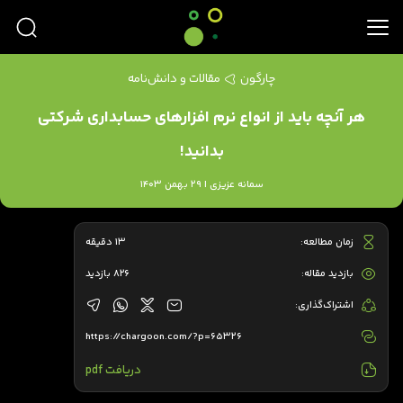
چارگون
مقالات و دانش‌نامه
هر آنچه باید از انواع نرم افزارهای حسابداری شرکتی
بدانید!
سمانه عزیزی | 29 بهمن 1403
زمان مطالعه:
13 دقیقه
بازدید مقاله:
826 بازدید
اشتراک‌گذاری:
https://chargoon.com/?p=65326
دریافت pdf