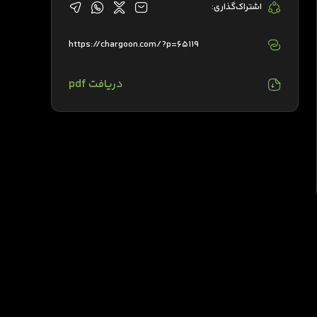
اشتراک‌گذاری:
https://chargoon.com/?p=65119
دریافت pdf