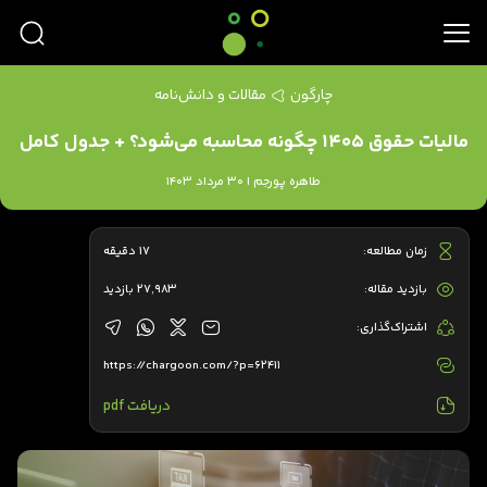
چارگون
مقالات و دانش‌نامه
مالیات حقوق ۱۴۰۵ چگونه محاسبه می‌شود؟ + جدول کامل
طاهره پورجم | 30 مرداد 1403
زمان مطالعه:
17 دقیقه
بازدید مقاله:
27,983 بازدید
اشتراک‌گذاری:
https://chargoon.com/?p=62411
دریافت pdf