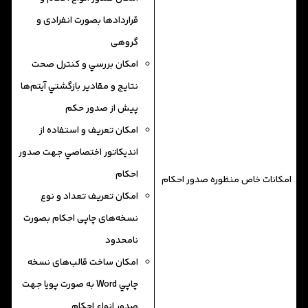
قراردادها بصورت انفرادی و
گروهی
امكان بررسي و کنترل صحت
نتايج و مقادير بازگشتي آیتم‌ها
پيش از صدور حكم
امكان تعريف و استفاده از
انديكاتور اختصاصي جهت صدور
احكام
امکانات خاص منظوره صدور احکام
امکان تعریف تعداد و نوع
نسخه‌های چاپی احکام بصورت
نامحدود
امكان ساخت قالب‌های نسخه
چاپي Word به صورت پویا جهت
صدور انواع احکام