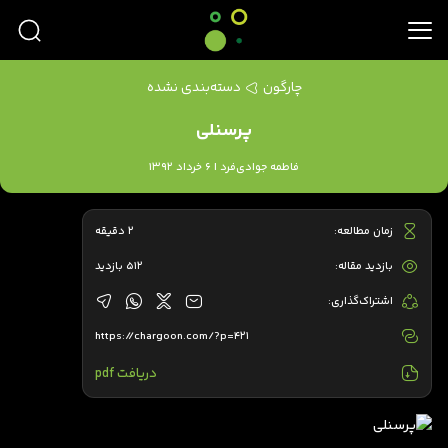
چارگون
دسته‌بندی نشده
پرسنلی
فاطمه جوادی‌فرد | 6 خرداد 1392
زمان مطالعه:
2 دقیقه
بازدید مقاله:
512 بازدید
اشتراک‌گذاری:
https://chargoon.com/?p=421
دریافت pdf