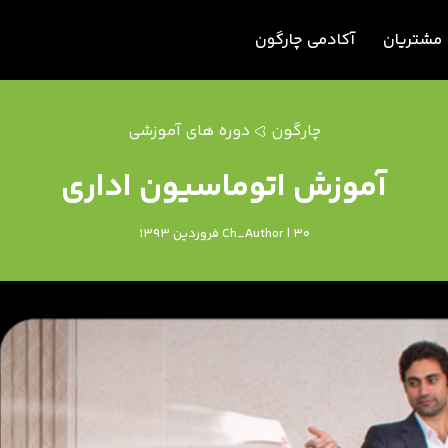
مشتریان
آکادمی چارگون
چارگون
دوره های آموزشی
آموزش اتوماسیون اداری
Ch_Author | 30 فروردین 1393