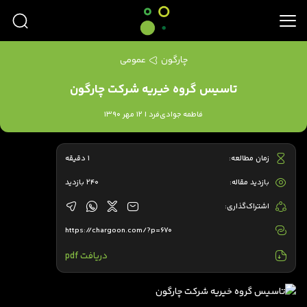
چارگون
عمومی
تاسیس گروه خیریه شرکت چارگون
فاطمه جوادی‌فرد | 12 مهر 1390
زمان مطالعه:
1 دقیقه
بازدید مقاله:
240 بازدید
اشتراک‌گذاری:
https://chargoon.com/?p=670
دریافت pdf