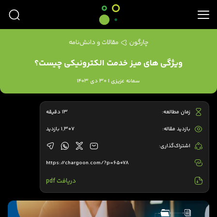
چارگون
مقالات و دانش‌نامه
ویژگی های میز خدمت الکترونیکی چیست؟
سمانه عزیزی | 30 دی 1403
زمان مطالعه:
13 دقیقه
بازدید مقاله:
1,307 بازدید
اشتراک‌گذاری:
https://chargoon.com/?p=65078
دریافت pdf