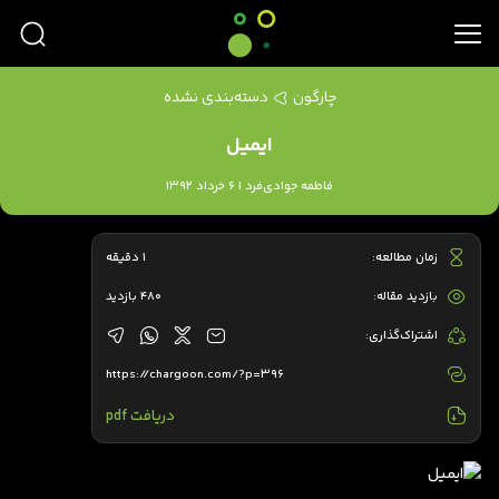
چارگون
دسته‌بندی نشده
ایمیل
فاطمه جوادی‌فرد | 6 خرداد 1392
زمان مطالعه:
1 دقیقه
بازدید مقاله:
480 بازدید
اشتراک‌گذاری:
https://chargoon.com/?p=396
دریافت pdf