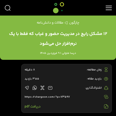
چارگون
مقالات و دانش‌نامه
۱۲ مشکل رایج در مدیریت حضور و غیاب که فقط با یک
نرم‌افزار حل می‌شود
درسا متولی | 9 فروردین 1405
زمان مطالعه:
8 دقیقه
بازدید مقاله:
355 بازدید
اشتراک‌گذاری:
https://chargoon.com/?p=73597
دریافت pdf