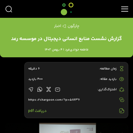
چارگون
اخبار
گزارش نشست منابع انسانی دیجیتال در موسسه رعد
فاطمه جوادی‌فرد | 4 بهمن 1402
زمان مطالعه:
6 دقیقه
بازدید مقاله:
400 بازدید
اشتراک‌گذاری:
https://chargoon.com/?p=58636
دریافت pdf