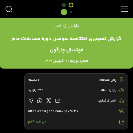
چارگون
اخبار
گزارش تصویری اختتامیه سومین دوره مسابقات جام
فوتسال چارگون
طاهره پورجم | 10 شهریور 1397
زمان مطالعه:
1 دقیقه
بازدید مقاله:
369 بازدید
اشتراک‌گذاری:
https://chargoon.com/?p=21037
دریافت pdf