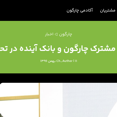
مشتریان
آکادمی چارگون
چارگون
اخبار
ترک چارگون و بانک آینده در تحق
Ch_Author | 11 بهمن 1396