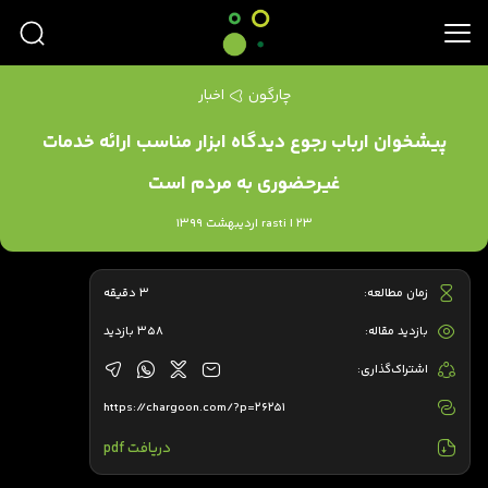
چارگون
اخبار
پیشخوان ارباب رجوع دیدگاه ابزار مناسب ارائه خدمات
غیرحضوری به مردم است
rasti | 23 اردیبهشت 1399
زمان مطالعه:
3 دقیقه
بازدید مقاله:
358 بازدید
اشتراک‌گذاری:
https://chargoon.com/?p=26251
دریافت pdf