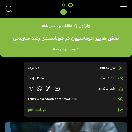
چارگون
مقالات و دانش‌نامه
نقش هایپر اتوماسیون در هوشمندی رشد سازمانی
nnaj | 2 بهمن 1400
زمان مطالعه:
7 دقیقه
بازدید مقاله:
350 بازدید
اشتراک‌گذاری:
https://chargoon.com/?p=49410
دریافت pdf