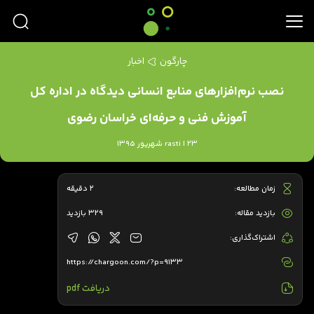
چارگون
اخبار
نصب نرم‌افزارهای منابع انسانی دیدگاه در اداره کل
آموزش فنی و حرفه‌ای خراسان رضوی
rasti | 23 شهریور 1395
زمان مطالعه:
2 دقیقه
بازدید مقاله:
329 بازدید
اشتراک‌گذاری:
https://chargoon.com/?p=9133
دریافت pdf