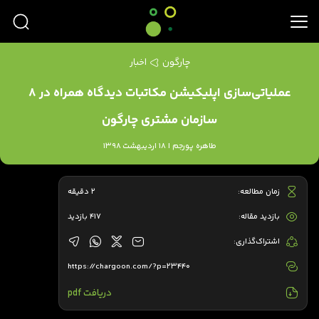
چارگون
اخبار
عملیاتی‌سازی اپلیکیشن مکاتبات دیدگاه همراه در 8
سازمان مشتری چارگون
طاهره پورجم | 18 اردیبهشت 1398
زمان مطالعه:
2 دقیقه
بازدید مقاله:
417 بازدید
اشتراک‌گذاری:
https://chargoon.com/?p=23440
دریافت pdf