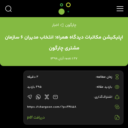
چارگون
اخبار
اپلیکیشن مکاتبات دیدگاه همراه؛ انتخاب مدیران 6 سازمان
مشتری چارگون
rasti | 27 آبان 1398
زمان مطالعه:
2 دقیقه
بازدید مقاله:
295 بازدید
اشتراک‌گذاری:
https://chargoon.com/?p=24858
دریافت pdf