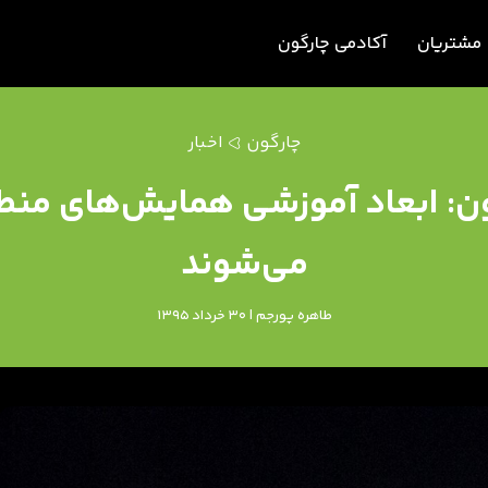
مشتریان
آکادمی چارگون
چارگون
اخبار
ون: ابعاد آموزشی همایش‌های منطق
می‌شوند
طاهره پورجم | 30 خرداد 1395