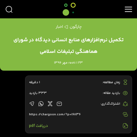
چارگون
اخبار
تکمیل نرم‌افزارهای منابع انسانی دیدگاه در شورای
هماهنگی تبلیغات اسلامی
rasti | 23 مهر 1396
زمان مطالعه:
1 دقیقه
بازدید مقاله:
333 بازدید
اشتراک‌گذاری:
https://chargoon.com/?p=16836
دریافت pdf