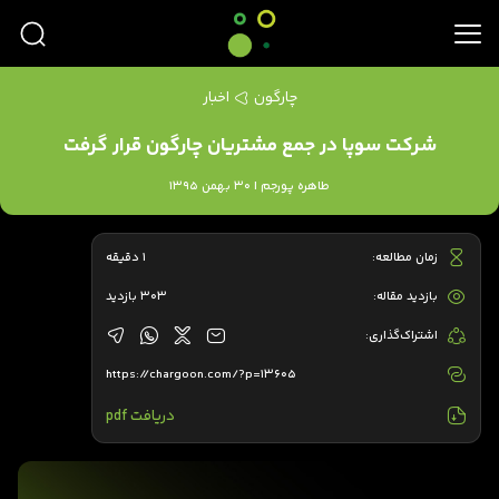
چارگون
اخبار
شرکت سوپا در جمع مشتریان چارگون قرار گرفت
طاهره پورجم | 30 بهمن 1395
زمان مطالعه:
1 دقیقه
بازدید مقاله:
303 بازدید
اشتراک‌گذاری:
https://chargoon.com/?p=13605
دریافت pdf