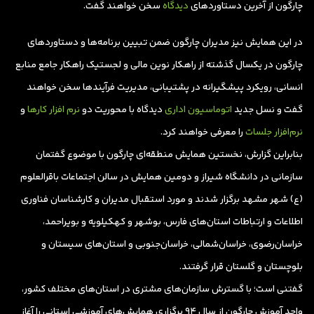
چارگون از آخرین دستاوردهای
دیدگاه
سخن خواهند گفت.
در این همایش نیز مدیران چارگون ضمن تبیین برنامه‌ها و دستاوردهای
چارگون در یکسال گذشته از راهکار نوین مالی و لجستیک راهکار جامع منابع
انسانی، رویکرد پیشگیرانه در پشتیبانی، مدیریت فرآیندها سخن خواهند
گفت و نسل جدید
اتوماسیون اداری
دیدگاه با محوریت دو
نرم افزار کارها
و
نرم‌افزار جلسات
را معرفی خواهند کرد.
بنابراین گزارش، نخستین همایش منطقه‌ای چارگون با موضوع گفتمان
سازمانی در دانشگاه شیراز و دومین همایش در سالن اجتماعات باقرالعلوم
(ع) شهر مشهد برگزار شدند و مورد استقبال مدیران و کارشناسان فناوری
اطلاعات و ارتباطات استان‌های فارس، بوشهر و کهکیلویه و بویراحمد،
خراسان‌رضوی‌، خراسان‌شمالی، خراسان‌جنوبی و استان‌های سیستان و
بلوچستان و گلستان قرار گرفتند.
گفتنی است؛ با گسترش سازمان‌های مشتری در استان‌های مختلف کشور،
واحد آموزش چارگون از سال 94 برگزاری همایش‌های آموزشی استانی را آغاز