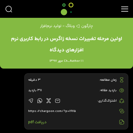
چارگون
وبلاگ - تولید نرم‌افزار
اولین مرحله تغییرات نسخه زاگرس در رابط کاربری نرم
افزارهای دیدگاه
Ch_Author | 1 مهر 1397
زمان مطالعه:
3 دقیقه
بازدید مقاله:
311 بازدید
اشتراک‌گذاری:
https://chargoon.com/?p=1675
دریافت pdf