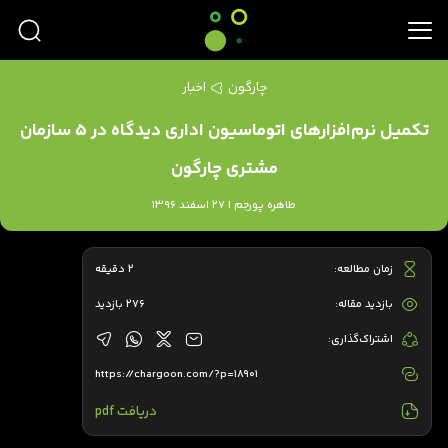
چارگون
اخبار
تکمیل نرم‌افزارهای اتوماسیون اداری دیدگاه در 5 سازمان‌
مشتری چارگون
طاهره پورجم | 27 اسفند 1396
زمان مطالعه:
2 دقیقه
بازدید مقاله:
276 بازدید
اشتراک‌گذاری:
https://chargoon.com/?p=18901
دریافت pdf