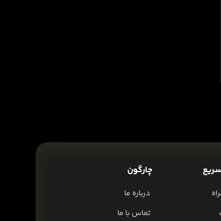
ریع
چارگون
اه
درباره ما
تماس با ما