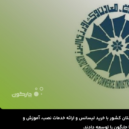
ای بازرگانی، صنایع، معادن و کشاورزی ایران و 28 استان‌ کشور با خرید لیسانس و ارائه خدمات نصب، آموزش و
 چارگون را توسعه دادند.