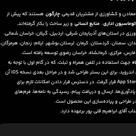
ع، معادن و کشاورزی از مشتریان قدیمی
چارگون
هستند که پیش از
توماسیون اداری
،
منابع انسانی
و زیر ساخت را بکار گرفته‌اند.
ورزی در استان‌های آذربایجان شرقی، اردبیل، گیلان، خراسان شمالی،
مدان، سمنان، کردستان، کرمان، لرستان،‌بوشهر، ایلام، زنجان، هرمزگان،
 فارس، مرکزی، کرمانشاه، خراسان رضوی توسعه یافته است.
ه
جهت استفاده در تلفن همراه و تبلت، که در گام اول با توجه به
گستردگی استفاده از دستگاه‌های مبتنی بر سیستم‌عامل اندروید، برای این بستر طراحی شد و در مراحل بعدی نسخه iOS آن
نیز برای استفاده از طریق محصولات شرکت Apple بر روی App Store قرار گرفت. در دسترس قرار دادن امکانات لازم برای
دآوری‌ها، ارسال و دریافت پیام، رسیدگی به نامه‌ها، فرم‌های
 در طراحی و پیاده‌سازی این محصول است.
 آقای ابراهیم قلی پور برعهده دارد.