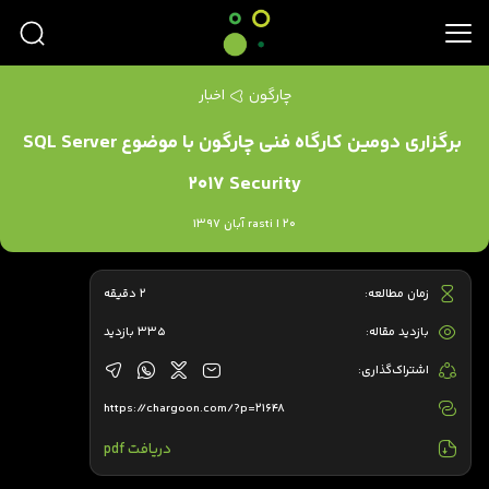
چارگون
اخبار
برگزاری دومین کارگاه فنی چارگون با موضوع SQL Server
2017 Security
rasti | 20 آبان 1397
زمان مطالعه:
2 دقیقه
بازدید مقاله:
335 بازدید
اشتراک‌گذاری:
https://chargoon.com/?p=21648
دریافت pdf