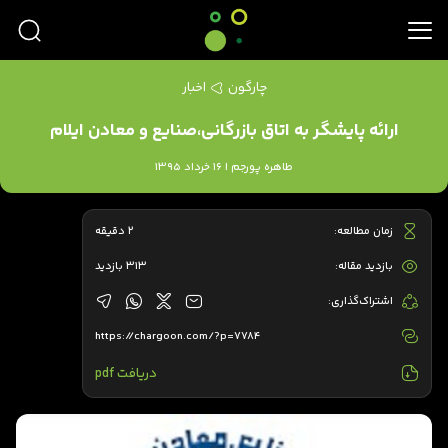
چارگون
اخبار
ارائه پایشگر به اتاق بازرگانی،صنایع و معادن ایلام
طاهره پورجم | 16 خرداد 1395
زمان مطالعه:
2 دقیقه
بازدید مقاله:
313 بازدید
اشتراک‌گذاری:
https://chargoon.com/?p=7784
دریافت pdf