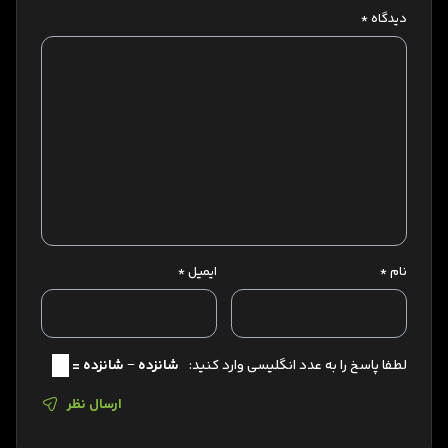
دیدگاه
*
نام
*
ایمیل
*
لطفا پاسخ را به عدد انگلیسی وارد کنید:
شانزده − شانزده =
ارسال نظر