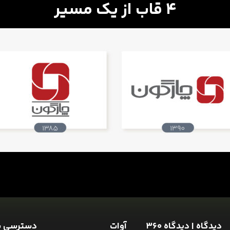
4 قاب از یک مسیر
دیدگاه | دیدگاه 360
آوات
دسترسی س