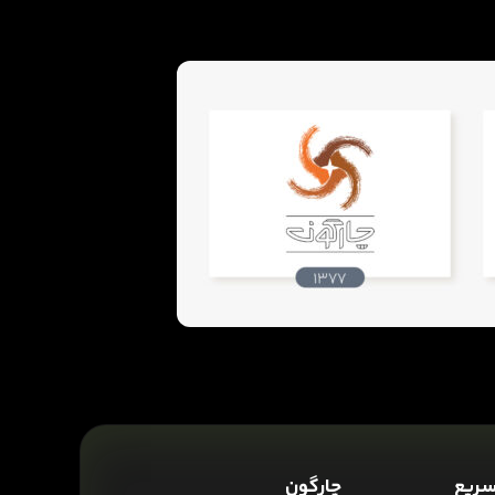
ریع
چارگون