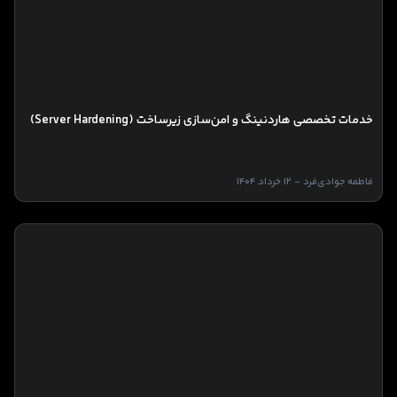
خدمات تخصصی هاردنینگ و امن‌سازی زیرساخت (Server Hardening)
فاطمه جوادی‌فرد - 12 خرداد 1404