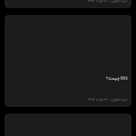
درسا متولی - 18 خرداد 1404
DSS چیست؟
درسا متولی - 14 خرداد 1404