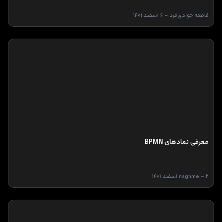
فاطمه جوادی‌فرد - 6 اسفند 1401
معرفی نمادهای BPMN
naghme - 2 اسفند 1401