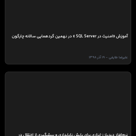
آموزش «امنیت در SQL Server » در نهمین گردهمایی سالانه چارگون
علیرضا طایفی - 19 آذر 1398
نرم‌افزار دیدبان؛ ابزاری برای پایش ناپایداری و پیشگیری از اختلال در