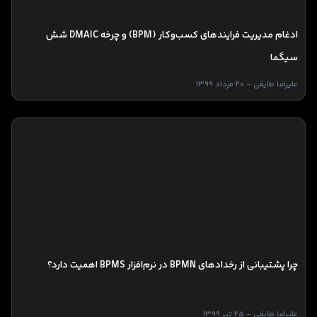
ادغام مدیریت فرایندهای کسب‌وکار (‌BPM) و چرخه DMAIC شش
سیگما
علیرضا طایفی - 20 مرداد 1399
چرا پشتیبانی از رخدادهای BPMN در نرم‌افزار BPMS اهمیت دارد؟
علیرضا طایفی - 25 تیر 1399