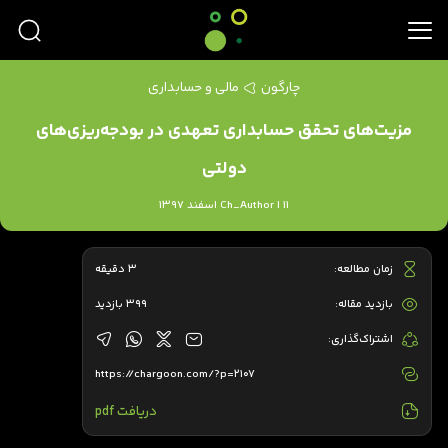
چارگون
مالی و حسابداری
مزیت‌های تحقق حسابداری تعهدی در بودجه‌ریزی‌های
دولتی
Ch_Author | 11 اسفند 1397
زمان مطالعه:
3 دقیقه
بازدید مقاله:
399 بازدید
اشتراک‌گذاری:
https://chargoon.com/?p=2107
دریافت pdf