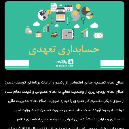
ﺍﺻﻼﺡ ﻧﻈﺎﻡ ﺗﺼﻤﻴﻢ ﺳﺎﺯی ﺍﻗﺘﺼﺎﺩی ﺍﺯ ﻳﻜﺴﻮ و ﺍﻟﺰﺍﻣﺎﺕ ﺑﺮﻧﺎﻣﻪ‌ﺎی ﺗﻮﺳﻌﻪ ﺩﺭباره
ﺍﺻﻼﺡ ﻧﻈﺎﻡ ﺑﻮﺩﺟﻪ‌ﺭﻳﺰی ﺍﺯ ﻭﺿﻌﻴﺖ ﻓﻌﻠﻲ ﺑﻪ ﻧﻈﺎﻡ ﻋﻤﻠﻴﺎتی ﻭ ﻗﻴﻤﺖ ﺗﻤﺎﻡ ﺷﺪﻩ
ﺍﺯ ﺳﻮی ﺩﻳﮕﺮ، ﺗﻘﺴﻴﻢ ﻛﺎﺭ ﺟﺪﻳﺪی ﺭﺍ ﺩﺭباره ﺿﺮﻭﺭﺕ ﺍﺻﻼﺡ ﻧﻈﺎﻡ ﻣﺪﻳﺮﻳﺖ ﻣﺎلی
ﺩﻭﻟﺖ ﺑﻪ ﻭﺟﻮﺩ ﺁﻭﺭﺩه است. بنابر همین ضرورت تعیین شده، وزارت امور
اقتصادی و دارایی دستگاه‌هایی اجرایی را موظف به پیاده‌سازی نظام
حسابداری بخش عمومی (حسابداری تعهدی) از ابتدای سال ۱۳۹۴ کرده که