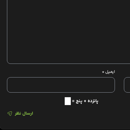
ایمیل
*
پانزده + پنج =
ارسال نظر