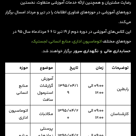
رضایت مشتریان و همچنین ارائه خدمات آموزشی متفاوت، نخستین
دوره‌های آموزشی در حوزه‌های فناوری اطلاعات را در تیر و مرداد امسال برگزار
می‌کند.
این کلاس‌های آموزشی در دوره دوم از 19 تیر تا 6 6 مردادماه سال 95 در
حوزه‌های مختلف
اتوماسیون اداری
،
منابع انسانی
،
لجستیک
،
حسابداری مالی
و
نگهداری سرور
برگزار خواهند شد.
توضیحات
زمان
تاریخ
موضوع
حوزه
آموزش
09:00 الی
1395/04/1
گزارشات
منابع
رابطین
12:00
9
استیمول
انسانی
سافت
09:00 الی
1395/04/2
اتوماسیون
کارشناسان
مکاتبات
12:00
0
اداری
پرسنلی
09:00 الی
1395/04/2
نهادها و
منابع