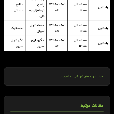
09:00 الی
1395/05/
پاسخ
منابع
رابطین
12:00
04
نرم‌افزارپرس
انسانی
نلی
09:00 الی
1395/05/
حسابداری
رابطین
لجستیک
12:00
05
اموال
09:00 الی
1395/05/
نگهداری
نگهداری
رابطین
13:00
06
سرور
سرور
اخبار
دوره های آموزشی
مشتریان
مقالات مرتبط