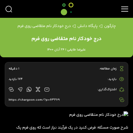
چارگون
پایگاه دانش
درج خودکار نام متقاضی روی فرم
درج خودکار نام متقاضی روی فرم
علیرضا طایفی | 24 آبان 1400
زمان مطالعه:
1 دقیقه
بازدید:
174 بازدید
اشتراک‌گذاری:
https://chargoon.com/?p=63269
شرح صورت مسئله: فرض کنید در یک فرآیند نیاز است که روی فرم یک