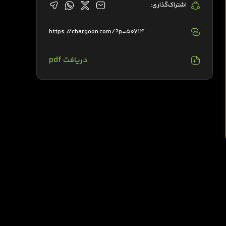
اشتراک‌گذاری:
https://chargoon.com/?p=50714
دریافت pdf