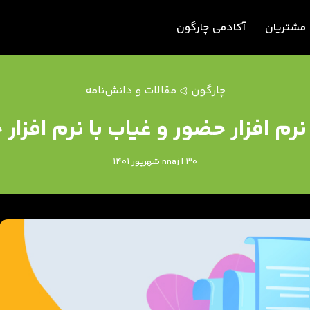
مشتریان
آکادمی چارگون
چارگون
مقالات و دانش‌نامه
م افزار حضور و غیاب با نرم افزا
nnaj | 30 شهریور 1401