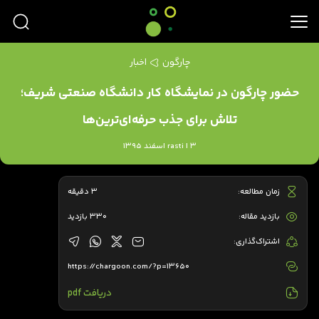
چارگون
اخبار
حضور چارگون در نمایشگاه کار دانشگاه صنعتی شریف؛
تلاش برای جذب حرفه‌ای‌ترین‌ها
rasti | 3 اسفند 1395
زمان مطالعه:
3 دقیقه
بازدید مقاله:
330 بازدید
اشتراک‌گذاری:
https://chargoon.com/?p=13650
دریافت pdf