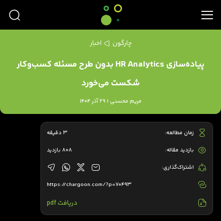
چارگون
اخبار
پیاده‌سازی HR Analytics بدون طرح مسئله کسب‌وکار
شکست می‌خورد
مریم محسنی | 29 آذر 1404
زمان مطالعه:
3 دقیقه
بازدید مقاله:
808 بازدید
اشتراک‌گذاری:
https://chargoon.com/?p=70493
دریافت pdf