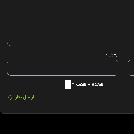
ایمیل
*
هجده + هفت =
ارسال نظر