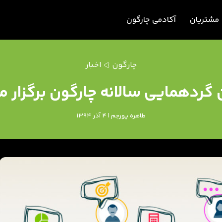
مشتریان
آکادمی چارگون
چارگون
اخبار
گردهمایی سالانه چارگون برگزار 
طاهره پورجم | 4 آذر 1394