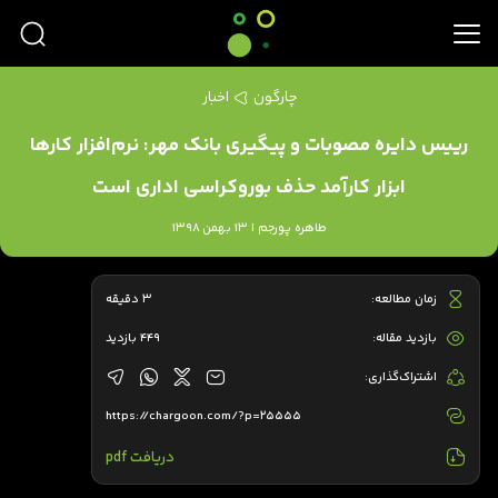
چارگون
اخبار
رییس دایره مصوبات و پیگیری بانک مهر: نرم‌افزار کارها
ابزار کارآمد حذف بوروکراسی اداری است
طاهره پورجم | 13 بهمن 1398
زمان مطالعه:
3 دقیقه
بازدید مقاله:
449 بازدید
اشتراک‌گذاری:
https://chargoon.com/?p=25555
دریافت pdf