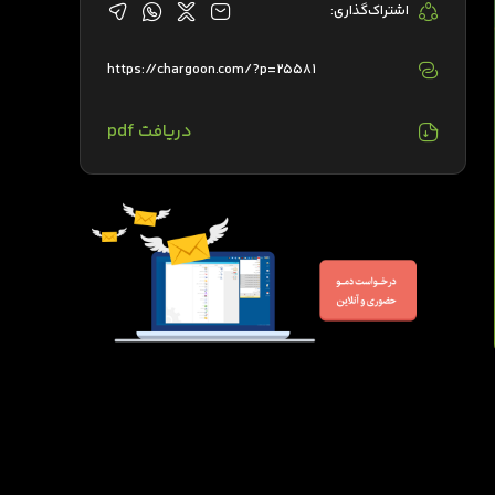
اشتراک‌گذاری:
https://chargoon.com/?p=25581
دریافت pdf